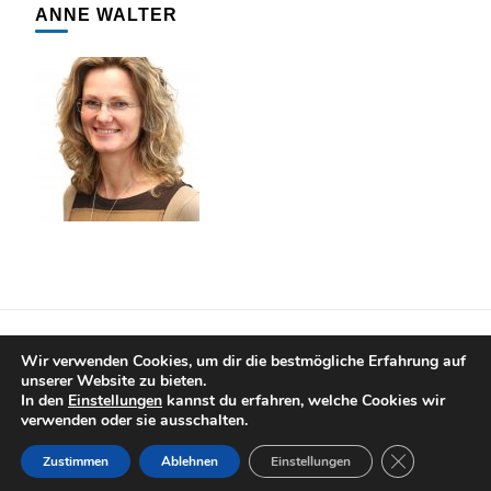
ANNE WALTER
IMPRESSUM
DATENSCHUTZERKLÄRUNG
Wir verwenden Cookies, um dir die bestmögliche Erfahrung auf
unserer Website zu bieten.
© Copyright 2020 ZWÖNITZER ANZEIGER. Alle Rechte
In den
Einstellungen
kannst du erfahren, welche Cookies wir
vorbehalten. Bereitgestellt durch SMART ZWÖNITZ.
verwenden oder sie ausschalten.
Blossom PinIt | Entwickelt von
Blossom Themes
. Präsentiert
von
WordPress
.
Datenschutzerklärung
GDPR Cooki
Zustimmen
Ablehnen
Einstellungen