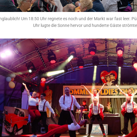
nglaublich! Um 18:50 Uhr regnete es noch und der Markt war fast leer. P
Uhr lugte die Sonne hervor und hunderte Gäste strömte