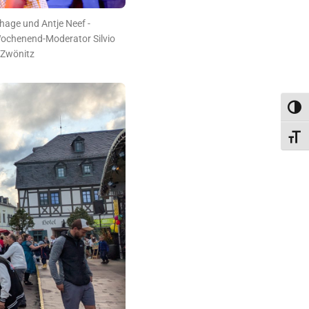
hage und Antje Neef -
 Wochenend-Moderator Silvio
 Zwönitz
Umsc
Schri