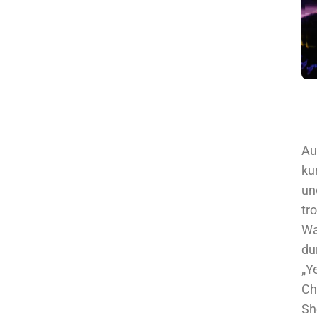
Au
ku
un
tr
Wa
du
„Y
Ch
Sh