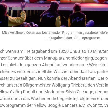
Mit zwei Showblöcken aus bestehenden Programmen gestalteten die Y
Freitagabend das Bühnenprogramm.
ch wenn am Freitagabend um 18:50 Uhr, also 10 Minuten 
rzer Schauer über dem Marktplatz hernieder ging, zogen
d es blieb den ganzen Abend auf wundersame Weise im 
ocken. Es wurden schnell die Wischer über das Tanzpark
sser zu beseitigen. Nun konnte der Abend starten. Der of
rch unseren Bürgermeister Wolfgang Triebert, den Verei
ellows“ Jörg Rudolf und Moderator Silvio Zschage, der uns
arme durch das Wochenende begleitete, folgte ein erstes
owprogramm der Yellow Boogie Dancers e.V. Zwönitz. V