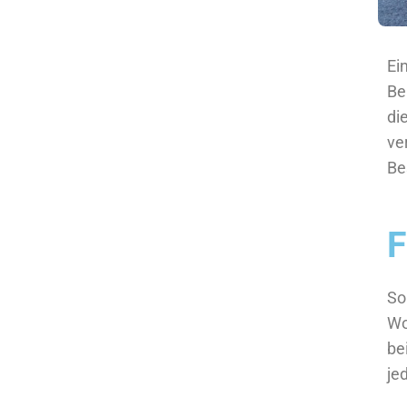
Ei
Be
di
ve
Be
F
So
Wo
be
je