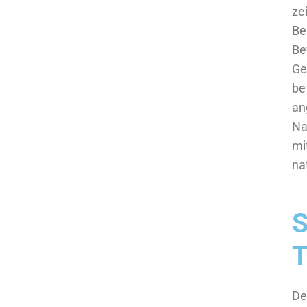
ze
Be
Be
Ge
be
an
Na
mi
na
S
T
De