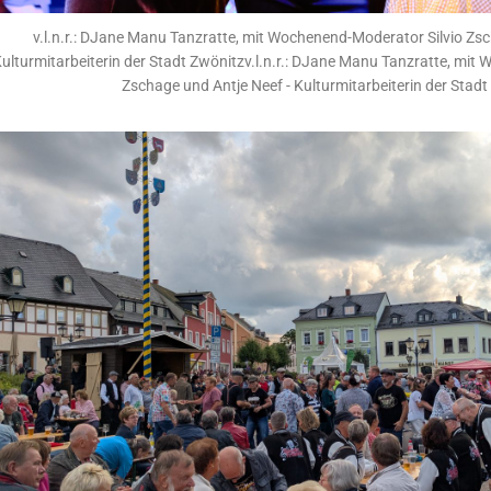
v.l.n.r.: DJane Manu Tanzratte, mit Wochenend-Moderator Silvio Zsc
ulturmitarbeiterin der Stadt Zwönitzv.l.n.r.: DJane Manu Tanzratte, mit
Zschage und Antje Neef - Kulturmitarbeiterin der Stadt