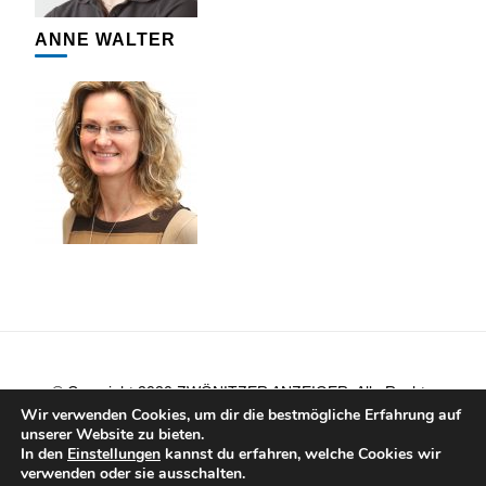
ANNE WALTER
© Copyright 2020 ZWÖNITZER ANZEIGER. Alle Rechte
vorbehalten. Bereitgestellt durch SMART ZWÖNITZ.
Wir verwenden Cookies, um dir die bestmögliche Erfahrung auf
Blossom PinIt | Entwickelt von
Blossom Themes
. Präsentiert
unserer Website zu bieten.
von
WordPress
.
Datenschutzerklärung
In den
Einstellungen
kannst du erfahren, welche Cookies wir
IMPRESSUM
DATENSCHUTZERKLÄRUNG
verwenden oder sie ausschalten.