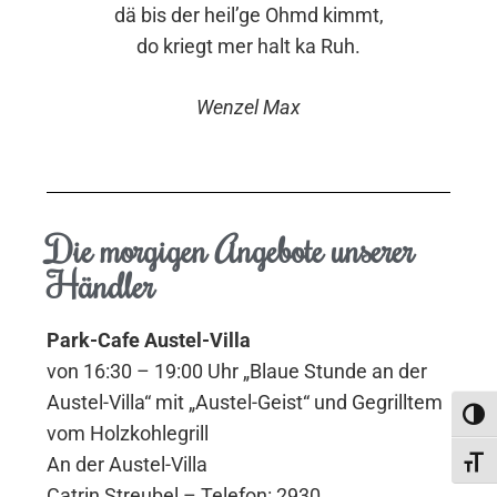
dä bis der heil’ge Ohmd kimmt,
do kriegt mer halt ka Ruh.
Wenzel Max
Die morgigen Angebote unserer
Händler
Park-Cafe Austel-Villa
von 16:30 – 19:00 Uhr „Blaue Stunde an der
Austel-Villa“ mit „Austel-Geist“ und Gegrilltem
Umsc
vom Holzkohlegrill
An der Austel-Villa
Schri
Catrin Streubel – Telefon: 2930