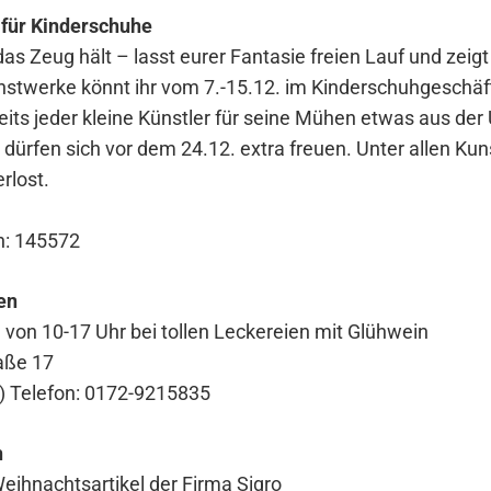
 für Kinderschuhe
as Zeug hält – lasst eurer Fantasie freien Lauf und zeig
nstwerke könnt ihr vom 7.-15.12. im Kinderschuhgeschäf
reits jeder kleine Künstler für seine Mühen etwas aus d
dürfen sich vor dem 24.12. extra freuen. Unter allen K
rlost.
n: 145572
en
von 10-17 Uhr bei tollen Leckereien mit Glühwein
aße 17
t) Telefon: 0172-9215835
h
eihnachtsartikel der Firma Sigro