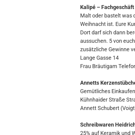
Kalipé – Fachgeschäft
Malt oder bastelt was d
Weihnacht ist. Eure Ku
Dort darf sich dann be
aussuchen. 5 von euch 
zusätzliche Gewinne ve
Lange Gasse 14
Frau Bräutigam Telefo
Annetts Kerzenstübch
Gemütliches Einkaufen 
Kühnhaider Straße Str
Annett Schubert (Voig
Schreibwaren Heidric
25% auf Keramik und W