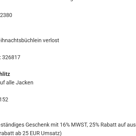
: 2380
hnachtsbüchlein verlost
n: 326817
litz
uf alle Jacken
2152
beständiges Geschenk mit 16% MWST, 25% Rabatt auf au
abatt ab 25 EUR Umsatz)