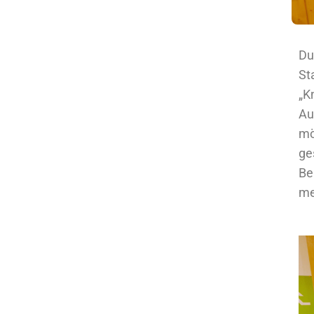
Du
St
„K
Au
mö
ge
Be
me