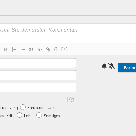
{}
[+]
Name*
E-
Mail*
Webseite
e Ergänzung
Korrekturhinweis
nd Kritik
Lob
Sonstiges