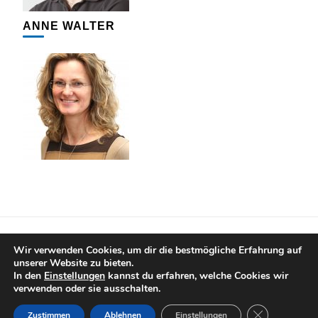
ANNE WALTER
IMPRESSUM
DATENSCHUTZERKLÄRUNG
Wir verwenden Cookies, um dir die bestmögliche Erfahrung auf
unserer Website zu bieten.
© Copyright 2020 ZWÖNITZER ANZEIGER. Alle Rechte
In den
Einstellungen
kannst du erfahren, welche Cookies wir
vorbehalten. Bereitgestellt durch SMART ZWÖNITZ.
verwenden oder sie ausschalten.
Blossom PinIt | Entwickelt von
Blossom Themes
. Präsentiert
von
WordPress
.
Datenschutzerklärung
GDPR Cooki
Zustimmen
Ablehnen
Einstellungen