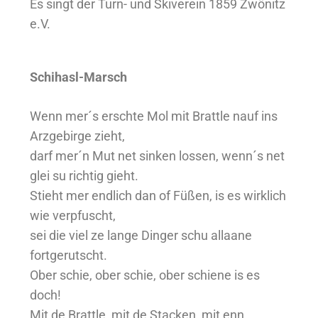
Es singt der Turn- und Skiverein 1859 Zwönitz
e.V.
Schihasl-Marsch
Wenn mer´s erschte Mol mit Brattle nauf ins
Arzgebirge zieht,
darf mer´n Mut net sinken lossen, wenn´s net
glei su richtig gieht.
Stieht mer endlich dan of Füßen, is es wirklich
wie verpfuscht,
sei die viel ze lange Dinger schu allaane
fortgerutscht.
Ober schie, ober schie, ober schiene is es
doch!
Mit de Brattle, mit de Stacken, mit enn