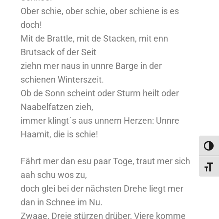
Ober schie, ober schie, ober schiene is es
doch!
Mit de Brattle, mit de Stacken, mit enn
Brutsack of der Seit
ziehn mer naus in unnre Barge in der
schienen Winterszeit.
Ob de Sonn scheint oder Sturm heilt oder
Naabelfatzen zieh,
immer klingt´s aus unnern Herzen: Unnre
Haamit, die is schie!
Umsc
Fährt mer dan esu paar Toge, traut mer sich
Schri
aah schu wos zu,
doch glei bei der nächsten Drehe liegt mer
dan in Schnee im Nu.
Zwaae, Dreie stürzen drüber, Viere komme