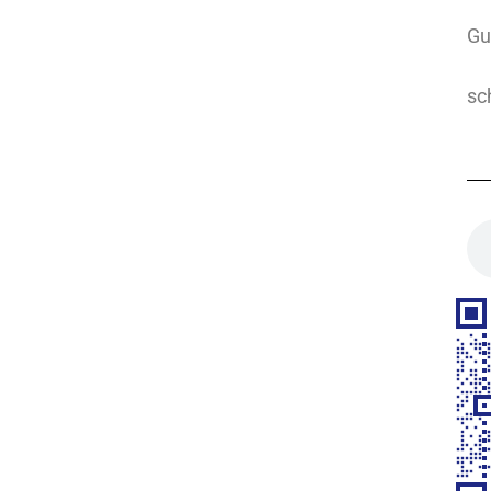
Gu
sc