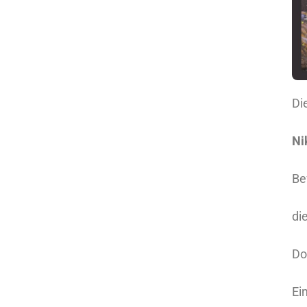
Di
Be
di
Do
Ei