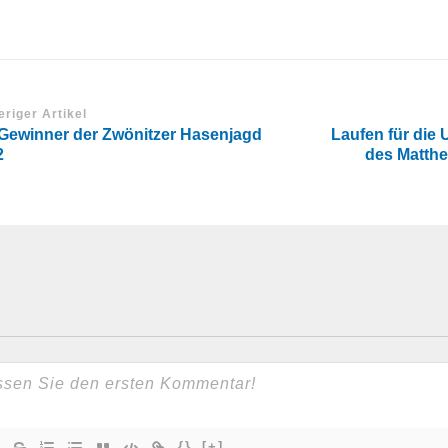
eriger Artikel
 Gewinner der Zwönitzer Hasenjagd
Laufen für die 
2
des Matth
{}
[+]