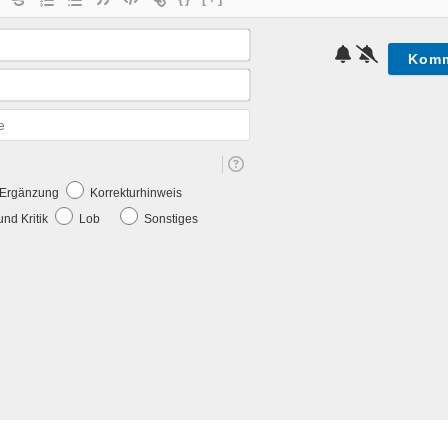
Name*
E-
Mail*
Webseite
e Ergänzung
Korrekturhinweis
nd Kritik
Lob
Sonstiges