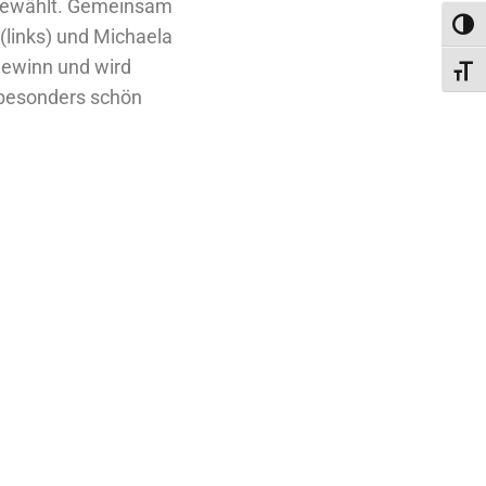
 gewählt. Gemeinsam
Umsc
(links) und Michaela
 Gewinn und wird
Schri
 besonders schön