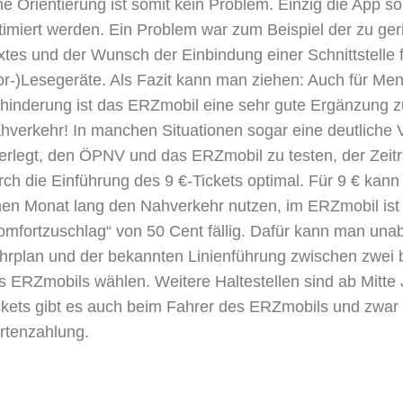
ne Orientierung ist somit kein Problem. Einzig die App so
timiert werden. Ein Problem war zum Beispiel der zu ger
xtes und der Wunsch der Einbindung einer Schnittstelle f
or-)Lesegeräte. Als Fazit kann man ziehen: Auch für Me
hinderung ist das ERZmobil eine sehr gute Ergänzung z
hverkehr! In manchen Situationen sogar eine deutliche
erlegt, den ÖPNV und das ERZmobil zu testen, der Zeitr
rch die Einführung des 9 €-Tickets optimal. Für 9 € kan
nen Monat lang den Nahverkehr nutzen, im ERZmobil ist
omfortzuschlag“ von 50 Cent fällig. Dafür kann man un
hrplan und der bekannten Linienführung zwischen zwei b
s ERZmobils wählen. Weitere Haltestellen sind ab Mitte J
ckets gibt es auch beim Fahrer des ERZmobils und zwar 
rtenzahlung.