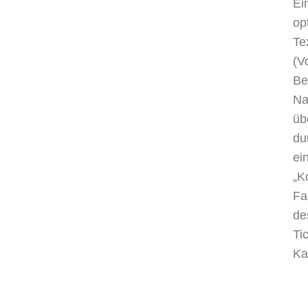
Ei
op
Te
(V
Be
Na
üb
du
ei
„K
Fa
de
Ti
Ka