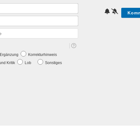
Name*
E-
Mail*
Webseite
e Ergänzung
Korrekturhinweis
nd Kritik
Lob
Sonstiges