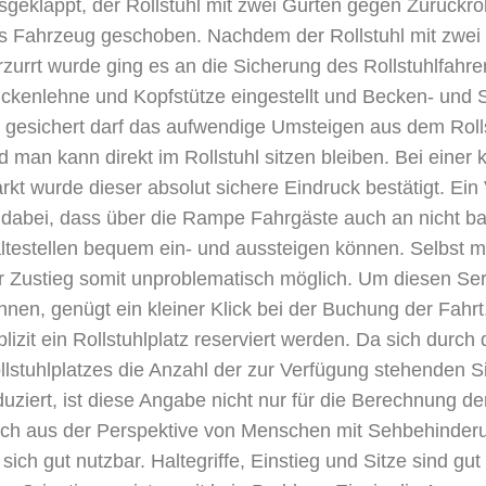
sgeklappt, der Rollstuhl mit zwei Gurten gegen Zurückrol
s Fahrzeug geschoben. Nachdem der Rollstuhl mit zwei 
rzurrt wurde ging es an die Sicherung des Rollstuhlfahr
ckenlehne und Kopfstütze eingestellt und Becken- und S
 gesichert darf das aufwendige Umsteigen aus dem Rollst
d man kann direkt im Rollstuhl sitzen bleiben. Bei einer
rkt wurde dieser absolut sichere Eindruck bestätigt. Ein
t dabei, dass über die Rampe Fahrgäste auch an nicht bar
ltestellen bequem ein- und aussteigen können. Selbst mit
r Zustieg somit unproblematisch möglich. Um diesen Ser
nnen, genügt ein kleiner Klick bei der Buchung der Fahrt
plizit ein Rollstuhlplatz reserviert werden. Da sich durch
llstuhlplatzes die Anzahl der zur Verfügung stehenden Si
duziert, ist diese Angabe nicht nur für die Berechnung der
ch aus der Perspektive von Menschen mit Sehbehinderu
 sich gut nutzbar. Haltegriffe, Einstieg und Sitze sind gut