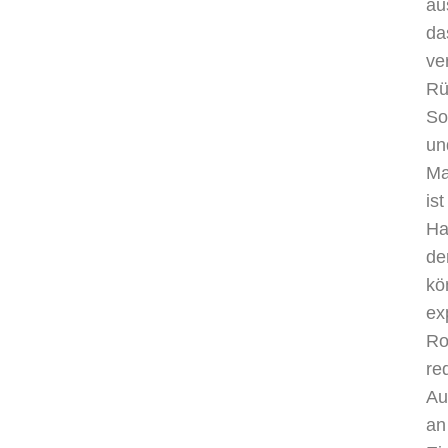
au
da
ve
Rü
So
un
Ma
is
Ha
de
kö
ex
Ro
re
Au
an