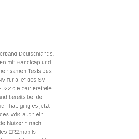
verband Deutschlands,
hen mit Handicap und
emeinsamen Tests des
 für alle“ des SV
22 die barrierefreie
d bereits bei der
n hat, ging es jetzt
 des VdK auch ein
inde Nutzerin nach
des ERZmobils