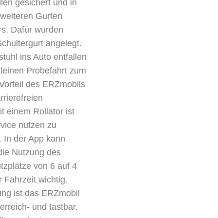
len gesichert und in
weiteren Gurten
ers. Dafür wurden
chultergurt angelegt.
uhl ins Auto entfallen
 kleinen Probefahrt zum
 Vorteil des ERZmobils
rierefreien
 einem Rollator ist
vice nutzen zu
. In der App kann
 die Nutzung des
tzplätze von 6 auf 4
 Fahrzeit wichtig.
ng ist das ERZmobil
 erreich- und tastbar.