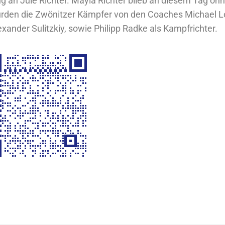
ng an Jule Richter. Mayla Richter blieb an diesem Tag ohn
rden die Zwönitzer Kämpfer von den Coaches Michael Lo
exander Sulitzkiy, sowie Philipp Radke als Kampfrichter.