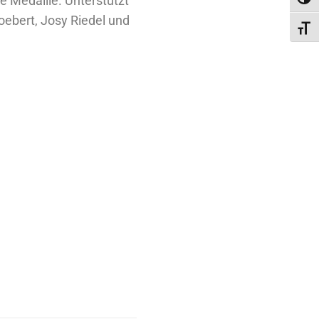
e Medaille. Unterstützt
Umsc
ebert, Josy Riedel und
Schri