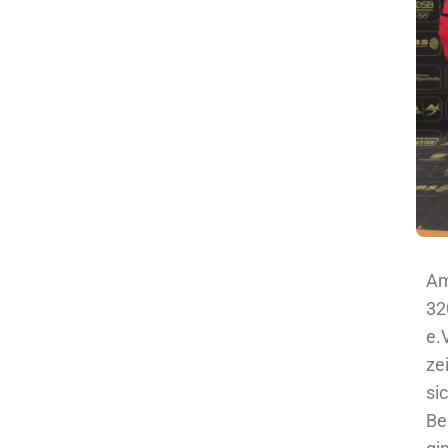
Am
32
e.
ze
si
Be