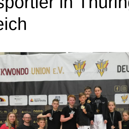
portler in Thüri
eich