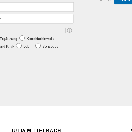
E-
Mail*
Webseite
e Ergänzung
Korrekturhinweis
nd Kritik
Lob
Sonstiges
JULIA MITTELBACH