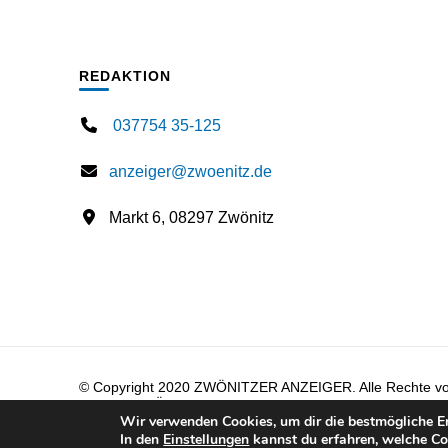
REDAKTION
037754 35-125
anzeiger@zwoenitz.de
Markt 6, 08297 Zwönitz
© Copyright 2020 ZWÖNITZER ANZEIGER. Alle Rechte vorb
SMART ZWÖNITZ.
Blossom PinIt | Entwickelt von
Blossom
Wir verwenden Cookies, um dir die bestmögliche Er
WordPress
.
Datenschutzerklärung
In den
Einstellungen
kannst du erfahren, welche Co