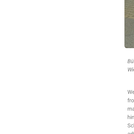
Bü
Wi
We
fr
ma
hi
Sc
ar