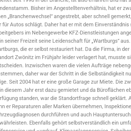
ndenstamm. Bisher im Angestelltenverhältnis, hat er zwa
nen „Branchenwechsel“ angestrebt, aber schnell gemerkt,
r für Autos schlägt. Daher hat er mit dem Einverständnis
beitgebers im Nebengewerbe KFZ-Dienstleistungen angeb
 in seiner Freizeit seine Leidenschaft für „Wartburgs“ aus.
rtburgs, die er selbst restauriert hat. Da die Firma, in der
andort Zwönitz im Frühjahr leider verlagert hat, musste s
tscheiden. Inzwischen waren die vielen Aufträge neben
 stemmen, daher war der Schritt in die Selbständigkeit nu
lge. Seit 2004 hat er eine große Garage zur Miete. Die z
 in diesem Jahr erst dazu gemietet und da Büroflächen eb
rfügung standen, war die Standortfrage schnell geklärt. A
nn er Reparaturen aller Marken übernehmen, Inspektion
hrzeugdiagnosen durchführen und auch Hauptuntersuc
währleisten. Ebenfalls gehört selbstverständlich ein umf
ifenservice und –verkauf, Klimaanlagenservice, Scheiben