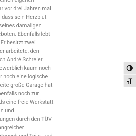
r vor drei Jahren mal
 dass sein Herzblut
 seines damaligen
oten. Ebenfalls lebt
 Er besitzt zwei
 er arbeitete, den
ich André Schreier
gewerblich kaum noch
Umsc
r noch eine logische
Schri
weite große Garage hat
enfalls noch zur
ls eine freie Werkstatt
en und
hungen durch den TÜV
angreicher
tausch und Teile- und