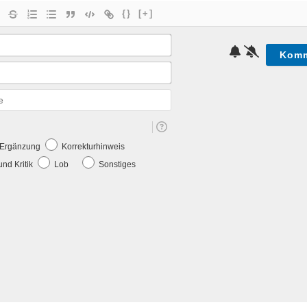
{}
[+]
Name*
E-
Mail*
Webseite
e Ergänzung
Korrekturhinweis
nd Kritik
Lob
Sonstiges