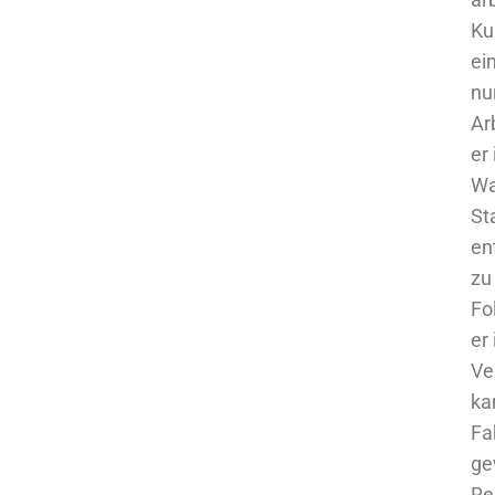
Ku
ei
nu
Ar
er
Wa
St
en
zu
Fo
er
Ve
ka
Fa
ge
Re