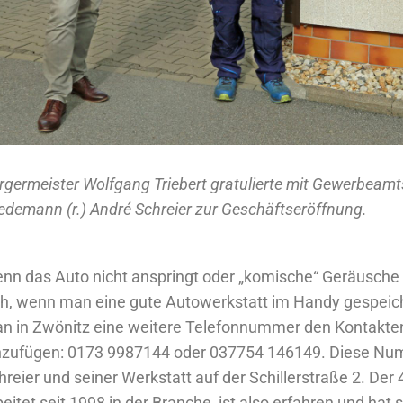
rgermeister Wolfgang Triebert gratulierte mit Gewerbeamt
edemann (r.) André Schreier zur Geschäftseröffnung.
nn das Auto nicht anspringt oder „komische“ Geräusche z
oh, wenn man eine gute Autowerkstatt im Handy gespeich
n in Zwönitz eine weitere Telefonnummer den Kontakten 
nzufügen: 0173 9987144 oder 037754 146149. Diese Nu
hreier und seiner Werkstatt auf der Schillerstraße 2. Der 
beitet seit 1998 in der Branche, ist also erfahren und hat