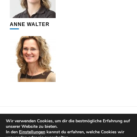
ANNE WALTER
IMPRESSUM
DATENSCHUTZERKLÄRUNG
Wir verwenden Cookies, um dir die bestmögliche Erfahrung auf
unserer Website zu bieten.
© Copyright 2020 ZWÖNITZER ANZEIGER. Alle Rechte
In den
Einstellungen
kannst du erfahren, welche Cookies wir
vorbehalten. Bereitgestellt durch SMART ZWÖNITZ.