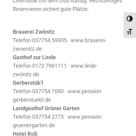
Livemusik mit dem Duo Aaflug. Rechtzeitiges
Reservieren sichert gute Plätze.
Umsc
Brauerei Zwönitz
Schri
Telefon 037754 59905 · www.brauerei-
zwoenitz.de
Gasthof zur Linde
Telefon 0172 7961111 · www.linde-
zwönitz.de
Gerberstüb’l
Telefon 037754 7080 · www.pension-
gerberstuebl.de
Landgasthof Grüner Garten
Telefon 037754 2775 · www.pension-
gruenergarten.de
Hotel Roß